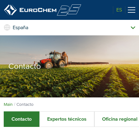
ES
España
Nuestros productos
Quiénes somos
El perfil de un líder
Información técnica
Contacto
Calidad superior
Noticias y eventos
Medio ambiente
Contacto
Main
Contacto
Contacto
Expertos técnicos
Oficina regional