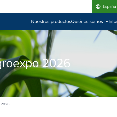
España
Nuestros productos
Quiénes somos
Inf
El perfil de un líder
Calidad superior
Medio ambiente
groexpo 2026
 2026