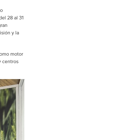
io
el 28 al 31
gran
isión y la
 como motor
y centros