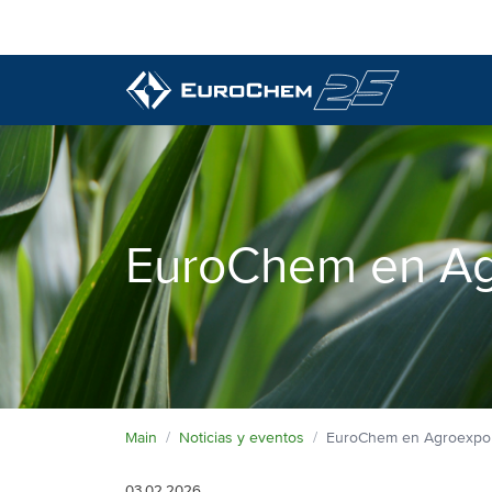
Nuestros productos
Quiénes somos
EuroChem en A
El perfil de un líder
Información técnica
Calidad superior
Noticias y eventos
Medio ambiente
Contacto
Main
Noticias y eventos
EuroChem en Agroexpo
03.02.2026