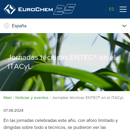
ES
España
Nuestros productos
Quiénes somos
El perfil de un líder
Jornadas técnicas ENTEC® en el
Información técnica
ITACyL
Calidad superior
Noticias y eventos
Medio ambiente
Contacto
Main
Noticias y eventos
Jornadas técnicas ENTEC® en el ITACyL
07.06.2024
En las jornadas celebradas este año, con aforo limitado y
dirigidas sobre todo a técnicos, se pudieron ver las