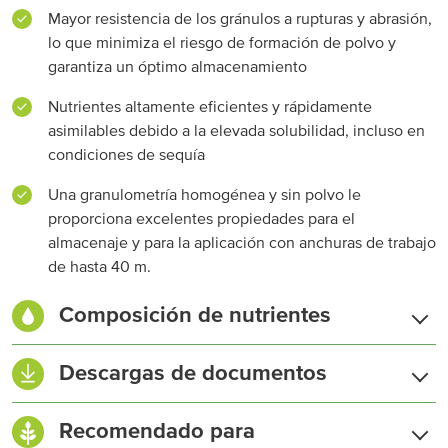
Mayor resistencia de los gránulos a rupturas y abrasión,
lo que minimiza el riesgo de formación de polvo y
garantiza un óptimo almacenamiento
Nutrientes altamente eficientes y rápidamente
asimilables debido a la elevada solubilidad, incluso en
condiciones de sequía
Una granulometría homogénea y sin polvo le
proporciona excelentes propiedades para el
almacenaje y para la aplicación con anchuras de trabajo
de hasta 40 m.
Composición de nutrientes
Nitrógeno (N) total
12,0 %
Descargas de documentos
Nitrógeno nítrico (N-NO₃)
3,9%
Ficha Técnica
Recomendado para