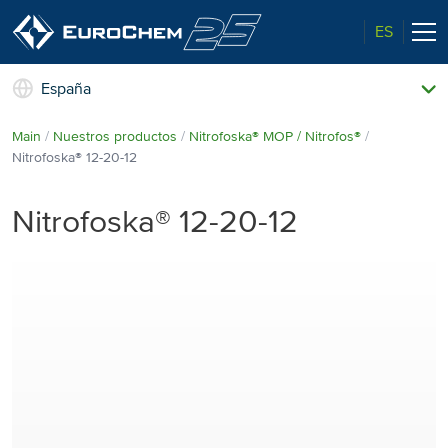
ES
España
Nuestros productos
Main
Nuestros productos
Nitrofoska® MOP / Nitrofos®
Quiénes somos
Nitrofoska® 12⁠-20⁠-12
El perfil de un líder
Información técnica
Nitrofoska® 12⁠-20⁠-12
Calidad superior
Noticias y eventos
Medio ambiente
Contacto