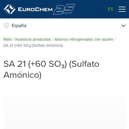
ES
España
Nuestros productos
Main
Nuestros productos
Abonos nitrogenados con azufre
Quiénes somos
SA 21 (+60 SO₃) (Sulfato Amónico)
El perfil de un líder
Información técnica
SA 21 (+60 SO₃) (Sulfato
Calidad superior
Amónico)
Noticias y eventos
Medio ambiente
Contacto